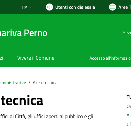
Utenti con dislessia
Aree 
ITA
Lingua attiva:
ariva Perno
Segu
zi
Vivere il Comune
Accesso all'informazi
ministrative
/
Area tecnica
 tecnica
T
Or
A
ici di Città, gli uffici aperti al pubblico e gli
Uf