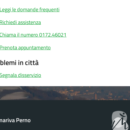
Leggi le domande frequenti
Richiedi assistenza
Chiama il numero 0172.46021
Prenota appuntamento
blemi in città
Segnala disservizio
ariva Perno