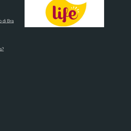
o di Bra
a?