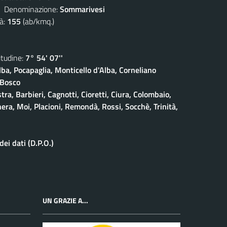
enominazione:
Sommarivesi
à:
155
(ab/kmq.)
udine:
7° 54' 07''
lba, Pocapaglia, Monticello d'Alba, Corneliano
 Bosco
stra, Barbieri, Cagnotti, Cioretti, Ciura, Colombaio,
era, Moi, Placioni, Remondà, Rossi, Socchè, Trinità,
ei dati (D.P.O.)
UN GRAZIE A...