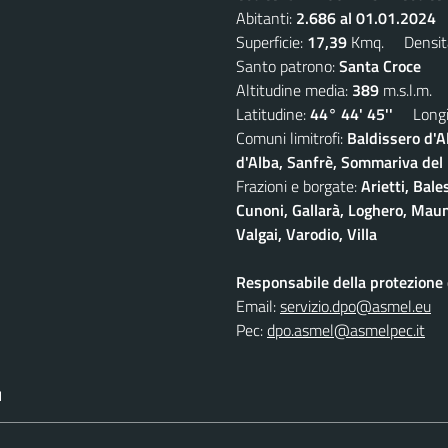
Abitanti:
2.686 al 01.01.2024
D
Superficie:
17,39
Kmq. Densit
Santo patrono:
Santa Croce
Altitudine media:
389
m.s.l.m.
Latitudine:
44° 44' 45''
Longit
Comuni limitrofi:
Baldissero d'A
d'Alba, Sanfrè, Sommariva del
Frazioni e borgate:
Arietti, Bale
Cunoni, Gallarà, Loghero, Maun
Valgai, Varodio, Villa
Responsabile della protezione d
Email:
servizio.dpo@asmel.eu
Pec:
dpo.asmel@asmelpec.it
I