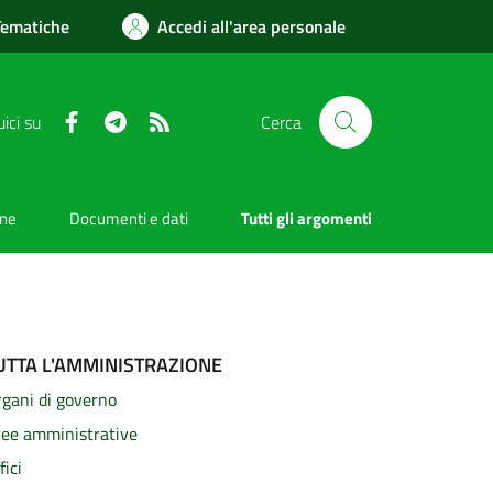
Tematiche
Accedi all'area personale
Facebook
Telegram
RSS
ici su
Cerca
one
Documenti e dati
Tutti gli argomenti
UTTA L'AMMINISTRAZIONE
gani di governo
ree amministrative
fici