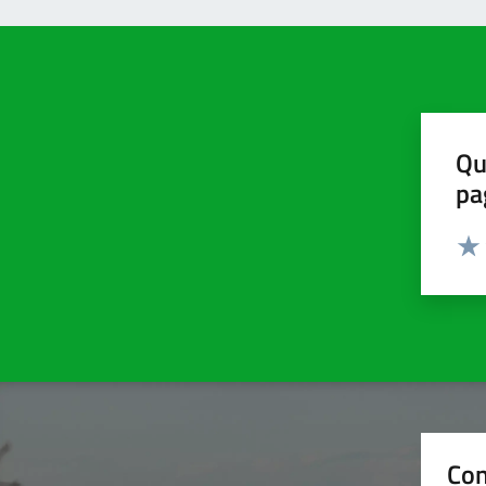
Qu
pa
Valut
Valu
Con