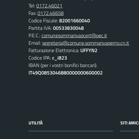
Tel:
0172.46021
Fax:
0172.46658
Codice Fiscale:
82001660040
Partita IVA:
00533830048
P.E.C.:
comunesommarivapcert@pec.it
Email:
segreteria@comune.sommarivaperno.cn.it
Fatturazione Elettronica:
UFFYN2
Codice IPA:
c_i823
IBAN (per i vostri bonifici bancari):
IT49Q0853046880000000600002
UTILITÀ
SITI AMIC