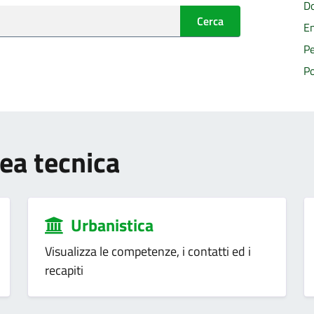
Do
Cerca
En
Pe
Po
rea tecnica
Urbanistica
Visualizza le competenze, i contatti ed i
recapiti