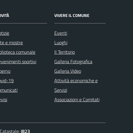
OVITÀ
VIVERE IL COMUNE
tizie
Eventi
te e mostre
Luoghi
blioteca comunale
Il Territorio
venimenti sportivi
Galleria Fotografica
 perno
Galleria Video
ovid-19
Attività economiche e
omunicati
Servizi
visi
Associazioni e Comitati
atastale:
I823