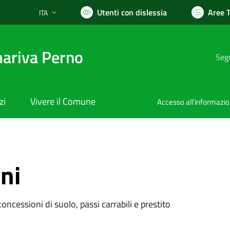
Utenti con dislessia
Aree 
ITA
Lingua attiva:
ariva Perno
Segu
zi
Vivere il Comune
Accesso all'informazi
ni
oncessioni di suolo, passi carrabili e prestito