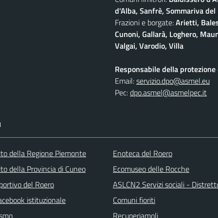
d'Alba, Sanfrè, Sommariva del
Frazioni e borgate:
Arietti, Bale
Cunoni, Gallarà, Loghero, Maun
Valgai, Varodio, Villa
Responsabile della protezione d
Email:
servizio.dpo@asmel.eu
Pec:
dpo.asmel@asmelpec.it
I
 sito della Regione Piemonte
Enoteca del Roero
 sito della Provincia di Cuneo
Ecomuseo delle Rocche
portivo del Roero
ASLCN2 Servizi sociali - Distrett
acebook istituzionale
Comuni fioriti
ismo
Recuperiamoli