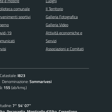
te e mostre
Luoghi
blioteca comunale
Il Territorio
venimenti sportivi
Galleria Fotografica
 perno
Galleria Video
ovid-19
Attività economiche e
omunicati
Servizi
visi
Associazioni e Comitati
atastale:
I823
enominazione:
Sommarivesi
à:
155
(ab/kmq.)
udine:
7° 54' 07''
lba, Pocapaglia, Monticello d'Alba, Corneliano