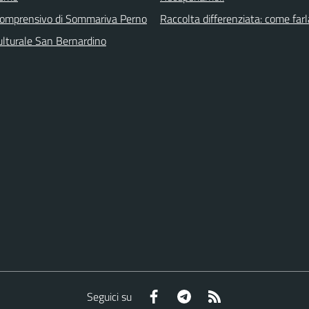
 comprensivo di Sommariva Perno
Raccolta differenziata: come farl
ulturale San Bernardino
Facebook
Telegram
RSS
Seguici su