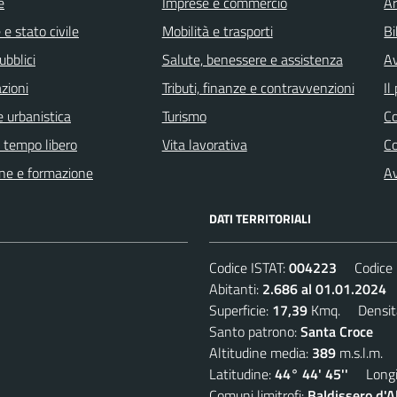
e
Imprese e commercio
Ar
e stato civile
Mobilità e trasporti
Bi
ubblici
Salute, benessere e assistenza
Av
zioni
Tributi, finanze e contravvenzioni
Il
 urbanistica
Turismo
C
e tempo libero
Vita lavorativa
C
ne e formazione
Av
DATI TERRITORIALI
Codice ISTAT:
004223
Codice C
Abitanti:
2.686 al 01.01.2024
D
Superficie:
17,39
Kmq. Densit
Santo patrono:
Santa Croce
Altitudine media:
389
m.s.l.m.
Latitudine:
44° 44' 45''
Longit
Comuni limitrofi:
Baldissero d'A