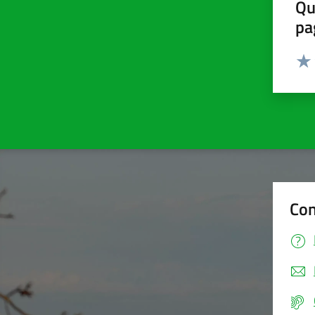
Qu
pa
Valut
Valu
Con