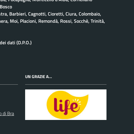
 Bosco
stra, Barbieri, Cagnotti, Cioretti, Ciura, Colombaio,
era, Moi, Placioni, Remondà, Rossi, Socchè, Trinità,
ei dati (D.P.O.)
UN GRAZIE A...
o di Bra