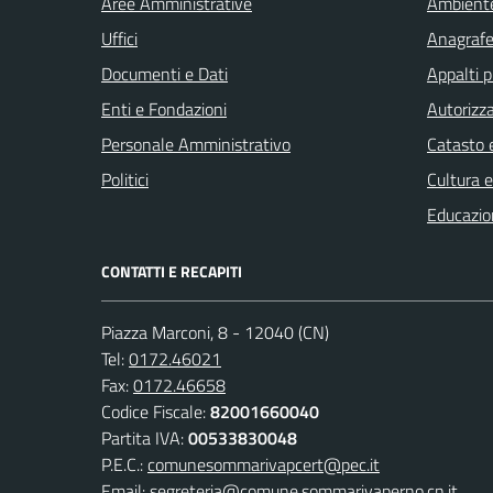
Aree Amministrative
Ambient
Uffici
Anagrafe 
Documenti e Dati
Appalti p
Enti e Fondazioni
Autorizza
Personale Amministrativo
Catasto e
Politici
Cultura 
Educazio
CONTATTI E RECAPITI
Piazza Marconi, 8 - 12040 (CN)
Tel:
0172.46021
Fax:
0172.46658
Codice Fiscale:
82001660040
Partita IVA:
00533830048
P.E.C.:
comunesommarivapcert@pec.it
Email:
segreteria@comune.sommarivaperno.cn.it