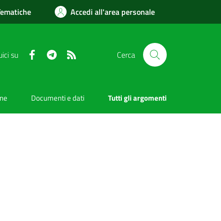
Tematiche
Accedi all'area personale
Facebook
Telegram
RSS
ici su
Cerca
one
Documenti e dati
Tutti gli argomenti