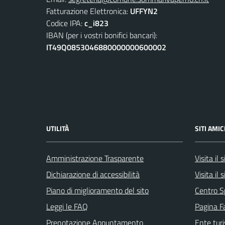
Fatturazione Elettronica:
UFFYN2
Codice IPA:
c_i823
IBAN (per i vostri bonifici bancari):
IT49Q0853046880000000600002
UTILITÀ
SITI AMIC
Amministrazione Trasparente
Visita il
Dichiarazione di accessibilità
Visita il
Piano di miglioramento del sito
Centro S
Leggi le FAQ
Pagina F
Prenotazione Appuntamento
Ente tur