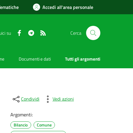
Tematiche
Accedi all'area personale
Facebook
Telegram
RSS
ici su
Cerca
one
Documenti e dati
Tutti gli argomenti
Condividi
Vedi azioni
Argomenti:
Bilancio
Comune