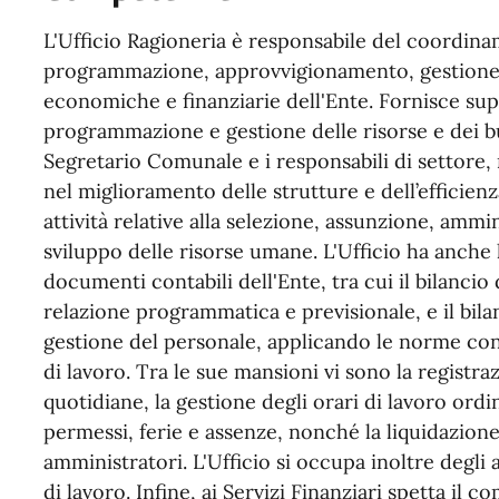
L'Ufficio Ragioneria è responsabile del coordina
programmazione, approvvigionamento, gestione c
economiche e finanziarie dell'Ente. Fornisce supp
programmazione e gestione delle risorse e dei bud
Segretario Comunale e i responsabili di settore, 
nel miglioramento delle strutture e dell’efficie
attività relative alla selezione, assunzione, ammi
sviluppo delle risorse umane. L'Ufficio ha anche l
documenti contabili dell'Ente, tra cui il bilancio
relazione programmatica e previsionale, e il bila
gestione del personale, applicando le norme contr
di lavoro. Tra le sue mansioni vi sono la registra
quotidiane, la gestione degli orari di lavoro ordin
permessi, ferie e assenze, nonché la liquidazione 
amministratori. L'Ufficio si occupa inoltre degli
di lavoro. Infine, ai Servizi Finanziari spetta il 