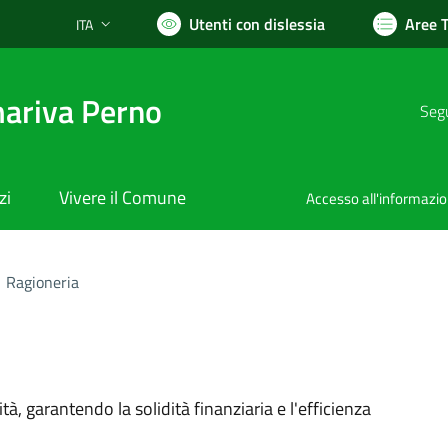
Utenti con dislessia
Aree 
ITA
Lingua attiva:
ariva Perno
Segu
zi
Vivere il Comune
Accesso all'informazi
Ragioneria
ità, garantendo la solidità finanziaria e l'efficienza