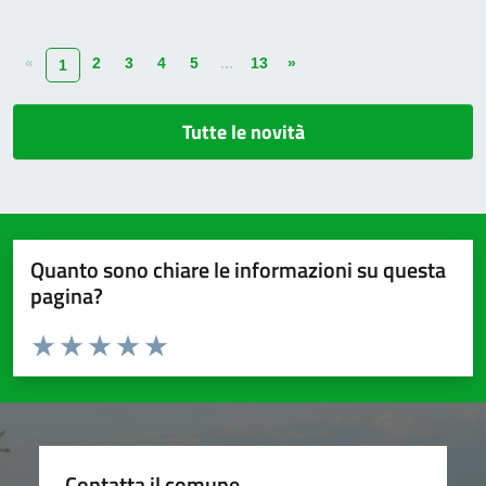
«
2
3
4
5
...
13
»
1
Tutte le novità
Quanto sono chiare le informazioni su questa
pagina?
Valuta da 1 a 5 stelle la pagina
Valuta 1 stelle su 5
Valuta 2 stelle su 5
Valuta 3 stelle su 5
Valuta 4 stelle su 5
Valuta 5 stelle su 5
Contatta il comune