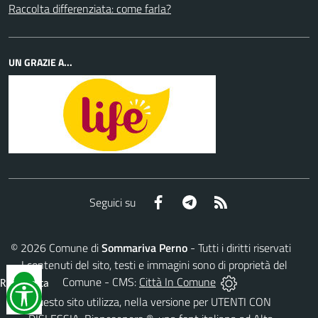
Raccolta differenziata: come farla?
UN GRAZIE A...
Facebook
Telegram
RSS
Seguici su
©
2026
Comune di
Sommariva Perno
- Tutti i diritti riservati
- I contenuti del sito, testi e immagini sono di proprietà del
Comune - CMS:
Città In Comune
Reimposta
tutto
Questo sito utilizza, nella versione per UTENTI CON