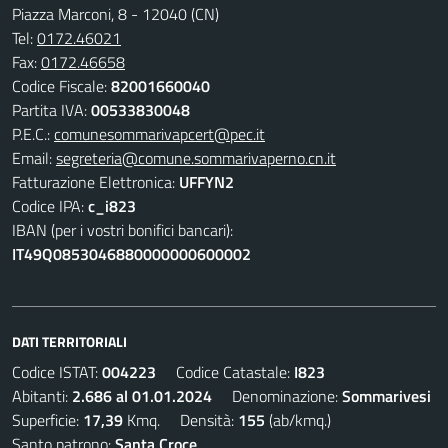
Piazza Marconi, 8 - 12040 (CN)
Tel:
0172.46021
Fax:
0172.46658
Codice Fiscale:
82001660040
Partita IVA:
00533830048
P.E.C.:
comunesommarivapcert@pec.it
Email:
segreteria@comune.sommarivaperno.cn.it
Fatturazione Elettronica:
UFFYN2
Codice IPA:
c_i823
IBAN (per i vostri bonifici bancari):
IT49Q0853046880000000600002
DATI TERRITORIALI
Codice ISTAT:
004223
Codice Catastale:
I823
Abitanti:
2.686 al 01.01.2024
Denominazione:
Sommarivesi
Superficie:
17,39
Kmq. Densità:
155
(ab/kmq.)
Santo patrono:
Santa Croce