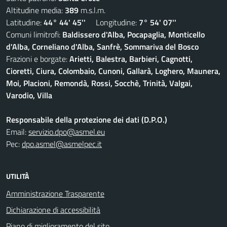
Altitudine media:
389
m.s.l.m.
Latitudine:
44° 44' 45''
Longitudine:
7° 54' 07''
Comuni limitrofi:
Baldissero d'Alba, Pocapaglia, Monticello
d'Alba, Corneliano d'Alba, Sanfrè, Sommariva del Bosco
Frazioni e borgate:
Arietti, Balestra, Barbieri, Cagnotti,
Cioretti, Ciura, Colombaio, Cunoni, Gallarà, Loghero, Maunera,
Moi, Placioni, Remondà, Rossi, Socchè, Trinità, Valgai,
Varodio, Villa
Responsabile della protezione dei dati (D.P.O.)
Email:
servizio.dpo@asmel.eu
Pec:
dpo.asmel@asmelpec.it
UTILITÀ
Amministrazione Trasparente
Dichiarazione di accessibilità
Piano di miglioramento del sito