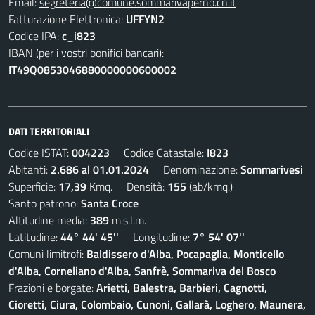
Email:
segreteria@comune.sommarivaperno.cn.it
Fatturazione Elettronica:
UFFYN2
Codice IPA:
c_i823
IBAN (per i vostri bonifici bancari):
IT49Q0853046880000000600002
DATI TERRITORIALI
Codice ISTAT:
004223
Codice Catastale:
I823
Abitanti:
2.686 al 01.01.2024
Denominazione:
Sommarivesi
Superficie:
17,39
Kmq. Densità:
155
(ab/kmq.)
Santo patrono:
Santa Croce
Altitudine media:
389
m.s.l.m.
Latitudine:
44° 44' 45''
Longitudine:
7° 54' 07''
Comuni limitrofi:
Baldissero d'Alba, Pocapaglia, Monticello
d'Alba, Corneliano d'Alba, Sanfrè, Sommariva del Bosco
Frazioni e borgate:
Arietti, Balestra, Barbieri, Cagnotti,
Cioretti, Ciura, Colombaio, Cunoni, Gallarà, Loghero, Maunera,