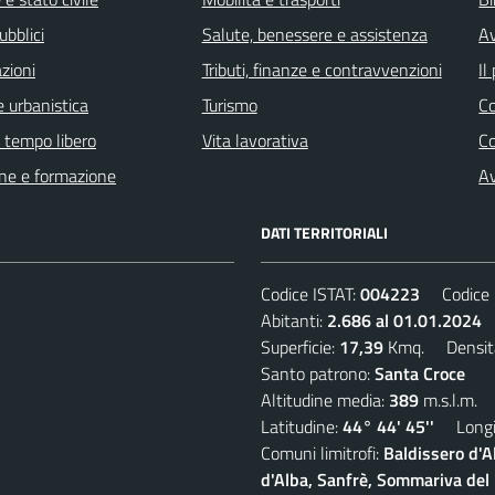
ubblici
Salute, benessere e assistenza
Av
zioni
Tributi, finanze e contravvenzioni
Il
 urbanistica
Turismo
C
e tempo libero
Vita lavorativa
C
ne e formazione
Av
DATI TERRITORIALI
Codice ISTAT:
004223
Codice C
Abitanti:
2.686 al 01.01.2024
D
Superficie:
17,39
Kmq. Densit
Santo patrono:
Santa Croce
Altitudine media:
389
m.s.l.m.
Latitudine:
44° 44' 45''
Longit
Comuni limitrofi:
Baldissero d'A
d'Alba, Sanfrè, Sommariva del