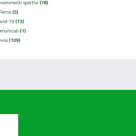
venimenti sportivi
(78)
 Perno
(5)
ovid-19
(73)
omunicati
(1)
vvisi
(109)