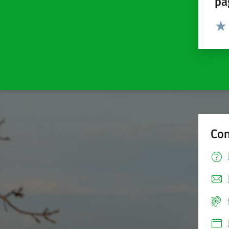
pa
Valut
Valu
Con