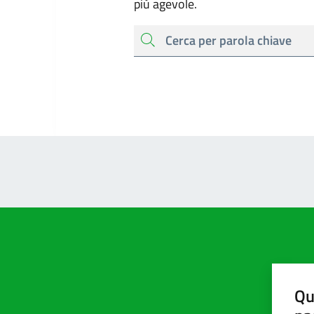
più agevole.
cerca
Qu