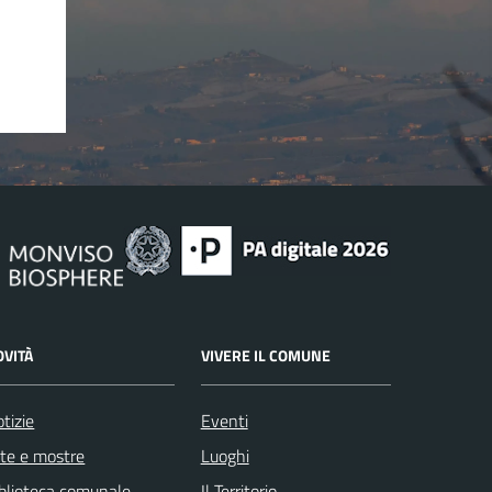
OVITÀ
VIVERE IL COMUNE
tizie
Eventi
te e mostre
Luoghi
blioteca comunale
Il Territorio