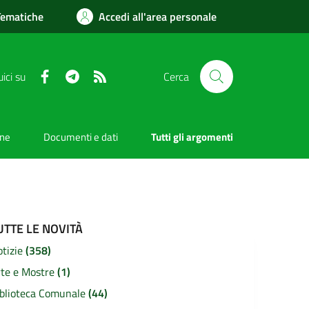
Tematiche
Accedi all'area personale
Facebook
Telegram
RSS
ici su
Cerca
one
Documenti e dati
Tutti gli argomenti
UTTE LE NOVITÀ
otizie
(358)
rte e Mostre
(1)
iblioteca Comunale
(44)