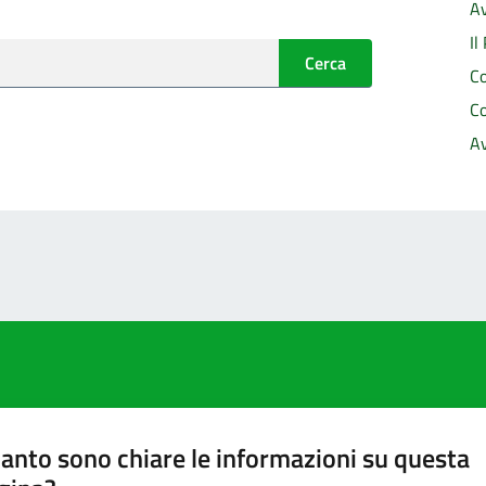
Av
Il
Cerca
C
C
A
anto sono chiare le informazioni su questa