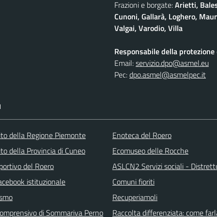
Frazioni e borgate:
Arietti, Bale
Cunoni, Gallarà, Loghero, Maun
Valgai, Varodio, Villa
Responsabile della protezione d
Email:
servizio.dpo@asmel.eu
Pec:
dpo.asmel@asmelpec.it
I
 sito della Regione Piemonte
Enoteca del Roero
 sito della Provincia di Cuneo
Ecomuseo delle Rocche
portivo del Roero
ASLCN2 Servizi sociali - Distrett
acebook istituzionale
Comuni fioriti
ismo
Recuperiamoli
 comprensivo di Sommariva Perno
Raccolta differenziata: come farl