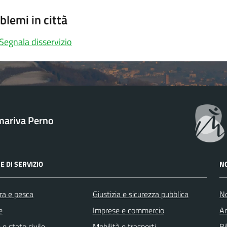
blemi in città
Segnala disservizio
ariva Perno
E DI SERVIZIO
N
ra e pesca
Giustizia e sicurezza pubblica
No
e
Imprese e commercio
Ar
e stato civile
Mobilità e trasporti
Bi