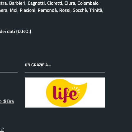
stra, Barbieri, Cagnotti, Cioretti, Ciura, Colombaio,
era, Moi, Placioni, Remondà, Rossi, Socchè, Trinità,
ei dati (D.P.O.)
UN GRAZIE A...
o di Bra
a?