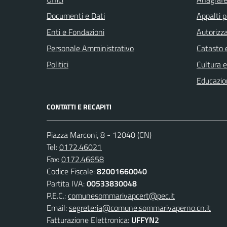
Documenti e Dati
Appalti p
Enti e Fondazioni
Autorizza
Personale Amministrativo
Catasto e
Politici
Cultura 
Educazio
CONTATTI E RECAPITI
Piazza Marconi, 8 - 12040 (CN)
Tel:
0172.46021
Fax:
0172.46658
Codice Fiscale:
82001660040
Partita IVA:
00533830048
P.E.C.:
comunesommarivapcert@pec.it
Email:
segreteria@comune.sommarivaperno.cn.it
Fatturazione Elettronica:
UFFYN2