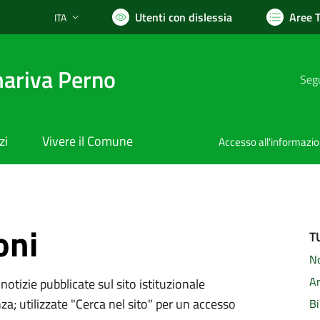
Utenti con dislessia
Aree 
ITA
Lingua attiva:
ariva Perno
Segu
zi
Vivere il Comune
Accesso all'informazi
oni
T
N
A
notizie pubblicate sul sito istituzionale
za; utilizzate "Cerca nel sito" per un accesso
B