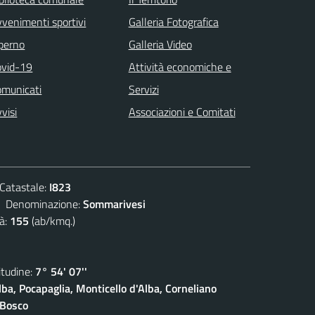
venimenti sportivi
Galleria Fotografica
 perno
Galleria Video
ovid-19
Attività economiche e
omunicati
Servizi
visi
Associazioni e Comitati
atastale:
I823
enominazione:
Sommarivesi
à:
155
(ab/kmq.)
udine:
7° 54' 07''
lba, Pocapaglia, Monticello d'Alba, Corneliano
 Bosco