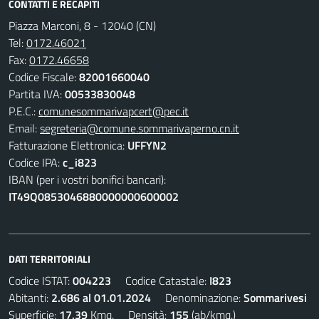
CONTATTI E RECAPITI
Piazza Marconi, 8 - 12040 (CN)
Tel:
0172.46021
Fax:
0172.46658
Codice Fiscale:
82001660040
Partita IVA:
00533830048
P.E.C.:
comunesommarivapcert@pec.it
Email:
segreteria@comune.sommarivaperno.cn.it
Fatturazione Elettronica:
UFFYN2
Codice IPA:
c_i823
IBAN (per i vostri bonifici bancari):
IT49Q0853046880000000600002
DATI TERRITORIALI
Codice ISTAT:
004223
Codice Catastale:
I823
Abitanti:
2.686 al 01.01.2024
Denominazione:
Sommarivesi
Superficie:
17,39
Kmq. Densità:
155
(ab/kmq.)