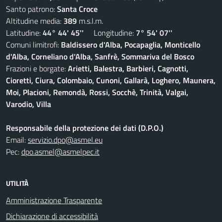
Santo patrono:
Santa Croce
Altitudine media:
389
m.s.l.m.
Latitudine:
44° 44' 45''
Longitudine:
7° 54' 07''
Comuni limitrofi:
Baldissero d'Alba, Pocapaglia, Monticello
d'Alba, Corneliano d'Alba, Sanfrè, Sommariva del Bosco
Frazioni e borgate:
Arietti, Balestra, Barbieri, Cagnotti,
Cioretti, Ciura, Colombaio, Cunoni, Gallarà, Loghero, Maunera,
Moi, Placioni, Remondà, Rossi, Socchè, Trinità, Valgai,
Varodio, Villa
Responsabile della protezione dei dati (D.P.O.)
Email:
servizio.dpo@asmel.eu
Pec:
dpo.asmel@asmelpec.it
UTILITÀ
Amministrazione Trasparente
Dichiarazione di accessibilità