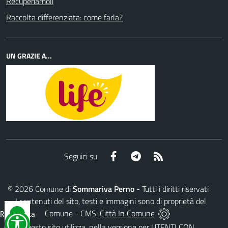
Recuperiamoli
Raccolta differenziata: come farla?
UN GRAZIE A...
Facebook
Telegram
RSS
Seguici su
©
2026
Comune di
Sommariva Perno
- Tutti i diritti riservati
- I contenuti del sito, testi e immagini sono di proprietà del
Comune - CMS:
Città In Comune
Reimposta
tutto
Questo sito utilizza, nella versione per UTENTI CON