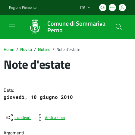
ITA
Regione Piemonte
Lingua attiva:
Comune di Sommariva
Perno
Home
/
Novità
/
Notizie
/
Note d'estate
Note d'estate
Dettagli del documento
Data:
giovedì, 10 giugno 2010
Condividi
Vedi azioni
Argomenti