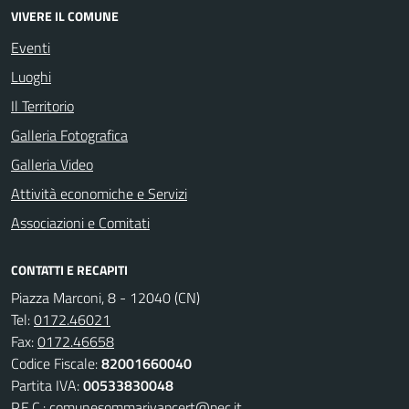
VIVERE IL COMUNE
Eventi
Luoghi
Il Territorio
Galleria Fotografica
Galleria Video
Attività economiche e Servizi
Associazioni e Comitati
CONTATTI E RECAPITI
Piazza Marconi, 8 - 12040 (CN)
Tel:
0172.46021
Fax:
0172.46658
Codice Fiscale:
82001660040
Partita IVA:
00533830048
P.E.C.:
comunesommarivapcert@pec.it