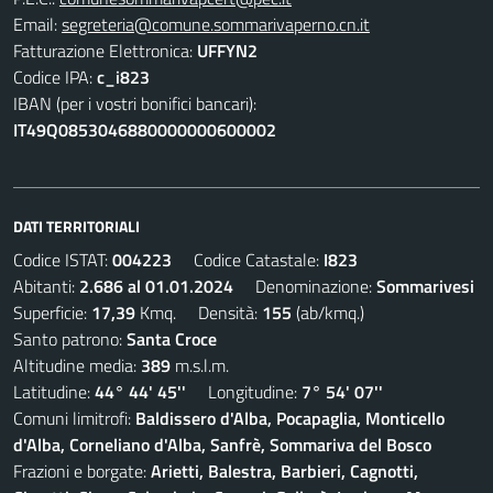
Email:
segreteria@comune.sommarivaperno.cn.it
Fatturazione Elettronica:
UFFYN2
Codice IPA:
c_i823
IBAN (per i vostri bonifici bancari):
IT49Q0853046880000000600002
DATI TERRITORIALI
Codice ISTAT:
004223
Codice Catastale:
I823
Abitanti:
2.686 al 01.01.2024
Denominazione:
Sommarivesi
Superficie:
17,39
Kmq. Densità:
155
(ab/kmq.)
Santo patrono:
Santa Croce
Altitudine media:
389
m.s.l.m.
Latitudine:
44° 44' 45''
Longitudine:
7° 54' 07''
Comuni limitrofi:
Baldissero d'Alba, Pocapaglia, Monticello
d'Alba, Corneliano d'Alba, Sanfrè, Sommariva del Bosco
Frazioni e borgate:
Arietti, Balestra, Barbieri, Cagnotti,