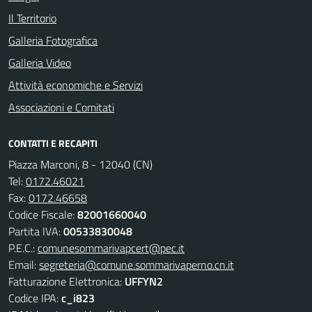
Il Territorio
Galleria Fotografica
Galleria Video
Attività economiche e Servizi
Associazioni e Comitati
CONTATTI E RECAPITI
Piazza Marconi, 8 - 12040 (CN)
Tel:
0172.46021
Fax:
0172.46658
Codice Fiscale:
82001660040
Partita IVA:
00533830048
P.E.C.:
comunesommarivapcert@pec.it
Email:
segreteria@comune.sommarivaperno.cn.it
Fatturazione Elettronica:
UFFYN2
Codice IPA:
c_i823