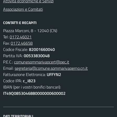
Attività economiche e Servizi
Associazioni e Comitati
CONTATTI E RECAPITI
Piazza Marconi, 8 - 12040 (CN)
Tel:
0172.46021
Fax:
0172.46658
Codice Fiscale:
82001660040
Partita IVA:
00533830048
P.E.C.:
comunesommarivapcert@pec.it
Email:
segreteria@comune.sommarivaperno.cn.it
Fatturazione Elettronica:
UFFYN2
Codice IPA:
c_i823
IBAN (per i vostri bonifici bancari):
IT49Q0853046880000000600002
DATI TERRITORIALI