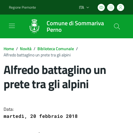
ITA
Regione Piemonte
Lingua attiva:
Comune di Sommariva
Perno
Home
/
Novità
/
Biblioteca Comunale
/
Alfredo battaglino un prete tra gli alpini
Alfredo battaglino un
prete tra gli alpini
Dettagli del documento
Data:
martedì, 20 febbraio 2018