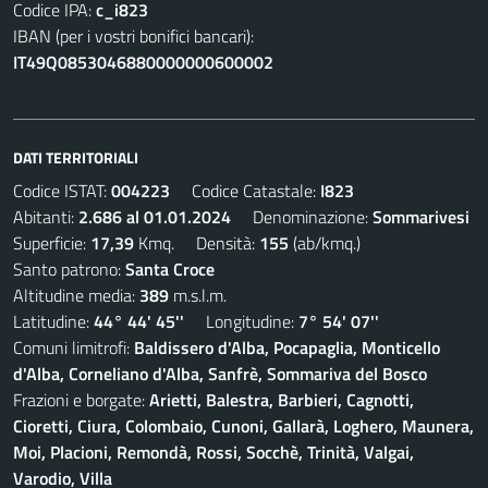
Codice IPA:
c_i823
IBAN (per i vostri bonifici bancari):
IT49Q0853046880000000600002
DATI TERRITORIALI
Codice ISTAT:
004223
Codice Catastale:
I823
Abitanti:
2.686 al 01.01.2024
Denominazione:
Sommarivesi
Superficie:
17,39
Kmq. Densità:
155
(ab/kmq.)
Santo patrono:
Santa Croce
Altitudine media:
389
m.s.l.m.
Latitudine:
44° 44' 45''
Longitudine:
7° 54' 07''
Comuni limitrofi:
Baldissero d'Alba, Pocapaglia, Monticello
d'Alba, Corneliano d'Alba, Sanfrè, Sommariva del Bosco
Frazioni e borgate:
Arietti, Balestra, Barbieri, Cagnotti,
Cioretti, Ciura, Colombaio, Cunoni, Gallarà, Loghero, Maunera,
Moi, Placioni, Remondà, Rossi, Socchè, Trinità, Valgai,
Varodio, Villa