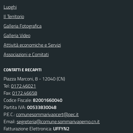
Luoghi
Il Territorio
Galleria Fotografica
Galleria Video
Attività economiche e Servizi
Associazioni e Comitati
CONTATTI E RECAPITI
Piazza Marconi, 8 - 12040 (CN)
Tel:
0172.46021
Fax:
0172.46658
Codice Fiscale:
82001660040
Partita IVA:
00533830048
P.E.C.:
comunesommarivapcert@pec.it
Email:
segreteria@comune.sommarivaperno.cn.it
Fatturazione Elettronica:
UFFYN2