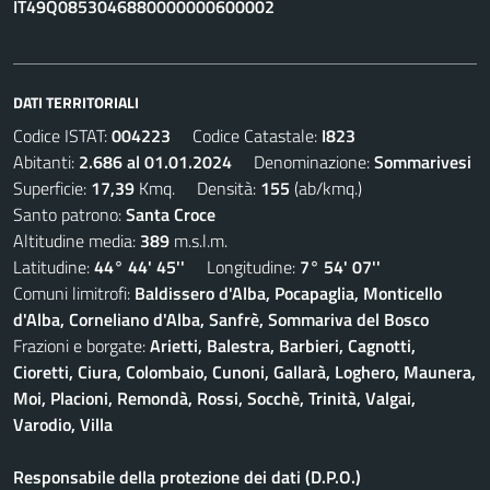
IT49Q0853046880000000600002
DATI TERRITORIALI
Codice ISTAT:
004223
Codice Catastale:
I823
Abitanti:
2.686 al 01.01.2024
Denominazione:
Sommarivesi
Superficie:
17,39
Kmq. Densità:
155
(ab/kmq.)
Santo patrono:
Santa Croce
Altitudine media:
389
m.s.l.m.
Latitudine:
44° 44' 45''
Longitudine:
7° 54' 07''
Comuni limitrofi:
Baldissero d'Alba, Pocapaglia, Monticello
d'Alba, Corneliano d'Alba, Sanfrè, Sommariva del Bosco
Frazioni e borgate:
Arietti, Balestra, Barbieri, Cagnotti,
Cioretti, Ciura, Colombaio, Cunoni, Gallarà, Loghero, Maunera,
Moi, Placioni, Remondà, Rossi, Socchè, Trinità, Valgai,
Varodio, Villa
Responsabile della protezione dei dati (D.P.O.)