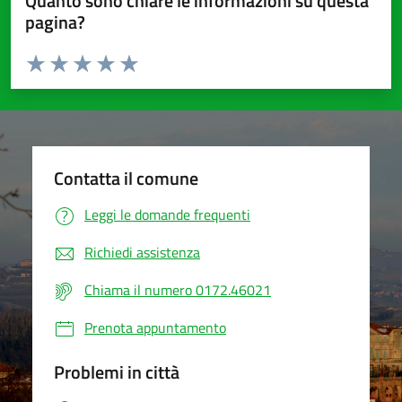
Quanto sono chiare le informazioni su questa
pagina?
Valuta da 1 a 5 stelle la pagina
Valuta 1 stelle su 5
Valuta 2 stelle su 5
Valuta 3 stelle su 5
Valuta 4 stelle su 5
Valuta 5 stelle su 5
Contatta il comune
Leggi le domande frequenti
Richiedi assistenza
Chiama il numero 0172.46021
Prenota appuntamento
Problemi in città