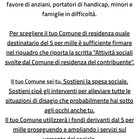
favore di anziani, portatori di handicap, minori e
famiglie in difficoltà.
Per scegliere il tuo Comune di residenza quale
destinatario del 5 per mille è sufficiente firmare
nel riquadro che riporta la scritta "Attività sociali
svolte dal Comune di residenza del contribuente".
Sostieni la spesa sociale.
Il tuo Comune sei tu.
Sostieni cioè gli interventi per alleviare tutte le
situazioni di disagio che probabilmente hai sotto
agli occhi anche tu.
Il tuo Comune utilizzerà i fondi derivanti dal 5 per
mille proseguendo e ampliando i servizi sul
versante del sociale.