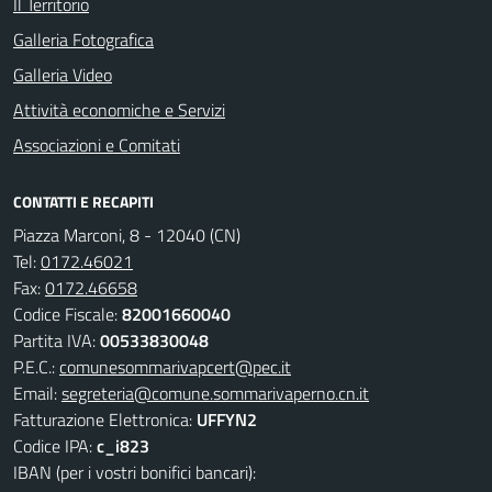
Il Territorio
Galleria Fotografica
Galleria Video
Attività economiche e Servizi
Associazioni e Comitati
CONTATTI E RECAPITI
Piazza Marconi, 8 - 12040 (CN)
Tel:
0172.46021
Fax:
0172.46658
Codice Fiscale:
82001660040
Partita IVA:
00533830048
P.E.C.:
comunesommarivapcert@pec.it
Email:
segreteria@comune.sommarivaperno.cn.it
Fatturazione Elettronica:
UFFYN2
Codice IPA:
c_i823
IBAN (per i vostri bonifici bancari):