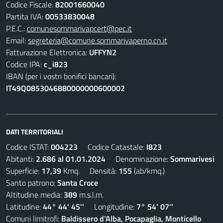
Codice Fiscale:
82001660040
Partita IVA:
00533830048
P.E.C.:
comunesommarivapcert@pec.it
Email:
segreteria@comune.sommarivaperno.cn.it
Fatturazione Elettronica:
UFFYN2
Codice IPA:
c_i823
IBAN (per i vostri bonifici bancari):
IT49Q0853046880000000600002
DATI TERRITORIALI
Codice ISTAT:
004223
Codice Catastale:
I823
Abitanti:
2.686 al 01.01.2024
Denominazione:
Sommarivesi
Superficie:
17,39
Kmq. Densità:
155
(ab/kmq.)
Santo patrono:
Santa Croce
Altitudine media:
389
m.s.l.m.
Latitudine:
44° 44' 45''
Longitudine:
7° 54' 07''
Comuni limitrofi:
Baldissero d'Alba, Pocapaglia, Monticello