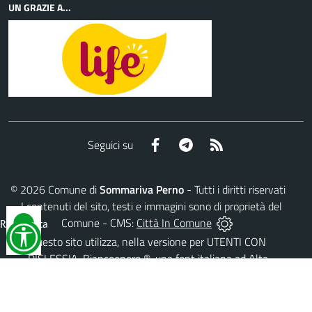
UN GRAZIE A...
Facebook
Telegram
RSS
Seguici su
©
2026
Comune di
Sommariva Perno
- Tutti i diritti riservati
- I contenuti del sito, testi e immagini sono di proprietà del
Comune - CMS:
Città In Comune
Reimposta
tutto
Questo sito utilizza, nella versione per UTENTI CON
DISLESSIA,
Biancoenero ®
, una font italiana ad Alta
Leggibilità.
AREA RISERVATA