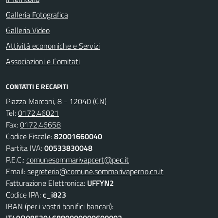
Galleria Fotografica
Galleria Video
Attività economiche e Servizi
Associazioni e Comitati
CONTATTI E RECAPITI
Piazza Marconi, 8 - 12040 (CN)
Tel:
0172.46021
Fax:
0172.46658
Codice Fiscale:
82001660040
Partita IVA:
00533830048
P.E.C.:
comunesommarivapcert@pec.it
Email:
segreteria@comune.sommarivaperno.cn.it
Fatturazione Elettronica:
UFFYN2
Codice IPA:
c_i823
IBAN (per i vostri bonifici bancari):