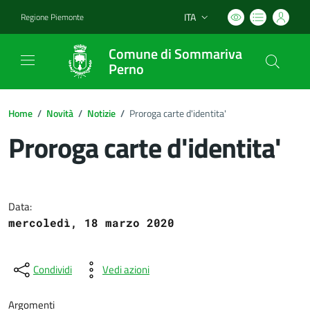
ITA
Regione Piemonte
Lingua attiva:
Comune di Sommariva
Perno
Home
/
Novità
/
Notizie
/
Proroga carte d'identita'
Proroga carte d'identita'
Dettagli del documento
Data:
mercoledì, 18 marzo 2020
Condividi
Vedi azioni
Argomenti