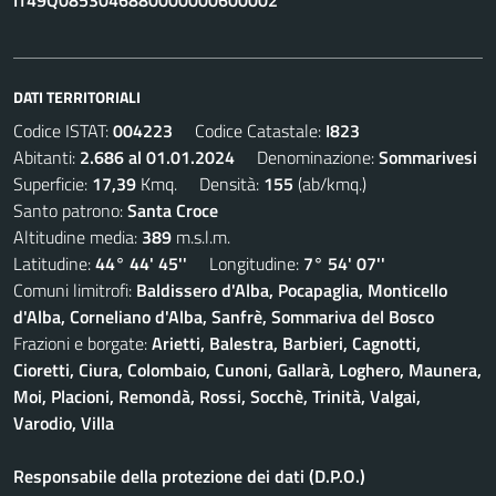
IT49Q0853046880000000600002
DATI TERRITORIALI
Codice ISTAT:
004223
Codice Catastale:
I823
Abitanti:
2.686 al 01.01.2024
Denominazione:
Sommarivesi
Superficie:
17,39
Kmq. Densità:
155
(ab/kmq.)
Santo patrono:
Santa Croce
Altitudine media:
389
m.s.l.m.
Latitudine:
44° 44' 45''
Longitudine:
7° 54' 07''
Comuni limitrofi:
Baldissero d'Alba, Pocapaglia, Monticello
d'Alba, Corneliano d'Alba, Sanfrè, Sommariva del Bosco
Frazioni e borgate:
Arietti, Balestra, Barbieri, Cagnotti,
Cioretti, Ciura, Colombaio, Cunoni, Gallarà, Loghero, Maunera,
Moi, Placioni, Remondà, Rossi, Socchè, Trinità, Valgai,
Varodio, Villa
Responsabile della protezione dei dati (D.P.O.)