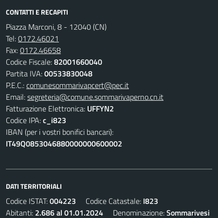
CONTATTI E RECAPITI
Piazza Marconi, 8 - 12040 (CN)
Tel:
0172.46021
Fax:
0172.46658
Codice Fiscale:
82001660040
Partita IVA:
00533830048
P.E.C.:
comunesommarivapcert@pec.it
Email:
segreteria@comune.sommarivaperno.cn.it
Fatturazione Elettronica:
UFFYN2
Codice IPA:
c_i823
IBAN (per i vostri bonifici bancari):
IT49Q0853046880000000600002
DATI TERRITORIALI
Codice ISTAT:
004223
Codice Catastale:
I823
Abitanti:
2.686 al 01.01.2024
Denominazione:
Sommarivesi