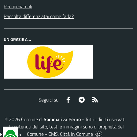
Recuperiamoli
Raccolta differenziata: come farla?
UN GRAZIE A...
Facebook
Telegram
RSS
Seguici su
©
2026
Comune di
Sommariva Perno
- Tutti i diritti riservati
- I contenuti del sito, testi e immagini sono di proprietà del
Comune - CMS:
Città In Comune
Reimposta