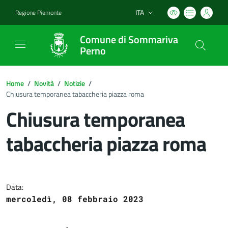
ITA
Regione Piemonte
Lingua attiva:
Comune di Sommariva
Perno
Home
/
Novità
/
Notizie
/
Chiusura temporanea tabaccheria piazza roma
Chiusura temporanea
tabaccheria piazza roma
Dettagli del documento
Data:
mercoledì, 08 febbraio 2023