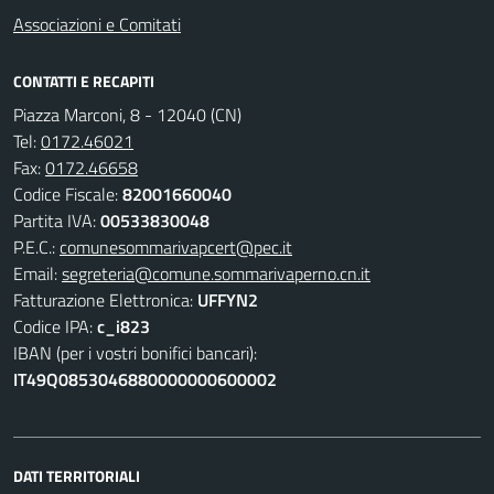
Associazioni e Comitati
CONTATTI E RECAPITI
Piazza Marconi, 8 - 12040 (CN)
Tel:
0172.46021
Fax:
0172.46658
Codice Fiscale:
82001660040
Partita IVA:
00533830048
P.E.C.:
comunesommarivapcert@pec.it
Email:
segreteria@comune.sommarivaperno.cn.it
Fatturazione Elettronica:
UFFYN2
Codice IPA:
c_i823
IBAN (per i vostri bonifici bancari):
IT49Q0853046880000000600002
DATI TERRITORIALI