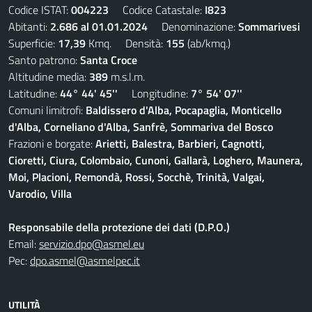
Codice ISTAT:
004223
Codice Catastale:
I823
Abitanti:
2.686 al 01.01.2024
Denominazione:
Sommarivesi
Superficie:
17,39
Kmq. Densità:
155
(ab/kmq.)
Santo patrono:
Santa Croce
Altitudine media:
389
m.s.l.m.
Latitudine:
44° 44' 45''
Longitudine:
7° 54' 07''
Comuni limitrofi:
Baldissero d'Alba, Pocapaglia, Monticello
d'Alba, Corneliano d'Alba, Sanfrè, Sommariva del Bosco
Frazioni e borgate:
Arietti, Balestra, Barbieri, Cagnotti,
Cioretti, Ciura, Colombaio, Cunoni, Gallarà, Loghero, Maunera,
Moi, Placioni, Remondà, Rossi, Socchè, Trinità, Valgai,
Varodio, Villa
Responsabile della protezione dei dati (D.P.O.)
Email:
servizio.dpo@asmel.eu
Pec:
dpo.asmel@asmelpec.it
UTILITÀ