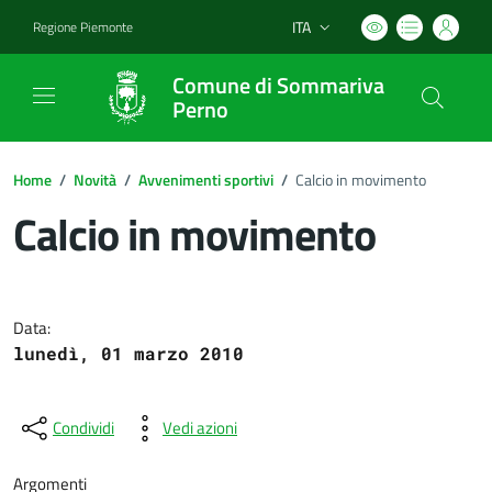
ITA
Regione Piemonte
Lingua attiva:
Comune di Sommariva
Perno
Home
/
Novità
/
Avvenimenti sportivi
/
Calcio in movimento
Calcio in movimento
Dettagli del documento
Data:
lunedì, 01 marzo 2010
Condividi
Vedi azioni
Argomenti