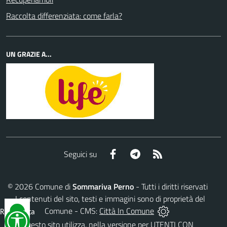
Raccolta differenziata: come farla?
UN GRAZIE A...
Facebook
Telegram
RSS
Seguici su
©
2026
Comune di
Sommariva Perno
- Tutti i diritti riservati
- I contenuti del sito, testi e immagini sono di proprietà del
Comune - CMS:
Città In Comune
Reimposta
tutto
Questo sito utilizza, nella versione per UTENTI CON