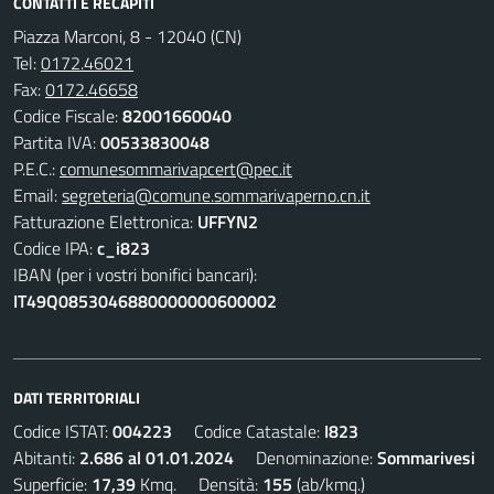
CONTATTI E RECAPITI
Piazza Marconi, 8 - 12040 (CN)
Tel:
0172.46021
Fax:
0172.46658
Codice Fiscale:
82001660040
Partita IVA:
00533830048
P.E.C.:
comunesommarivapcert@pec.it
Email:
segreteria@comune.sommarivaperno.cn.it
Fatturazione Elettronica:
UFFYN2
Codice IPA:
c_i823
IBAN (per i vostri bonifici bancari):
IT49Q0853046880000000600002
DATI TERRITORIALI
Codice ISTAT:
004223
Codice Catastale:
I823
Abitanti:
2.686 al 01.01.2024
Denominazione:
Sommarivesi
Superficie:
17,39
Kmq. Densità:
155
(ab/kmq.)