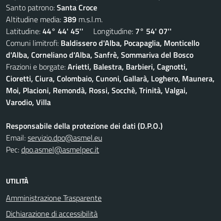
Santo patrono:
Santa Croce
Altitudine media:
389
m.s.l.m.
Latitudine:
44° 44' 45''
Longitudine:
7° 54' 07''
Comuni limitrofi:
Baldissero d'Alba, Pocapaglia, Monticello
d'Alba, Corneliano d'Alba, Sanfrè, Sommariva del Bosco
Frazioni e borgate:
Arietti, Balestra, Barbieri, Cagnotti,
Cioretti, Ciura, Colombaio, Cunoni, Gallarà, Loghero, Maunera,
Moi, Placioni, Remondà, Rossi, Socchè, Trinità, Valgai,
Varodio, Villa
Responsabile della protezione dei dati (D.P.O.)
Email:
servizio.dpo@asmel.eu
Pec:
dpo.asmel@asmelpec.it
UTILITÀ
Amministrazione Trasparente
Dichiarazione di accessibilità