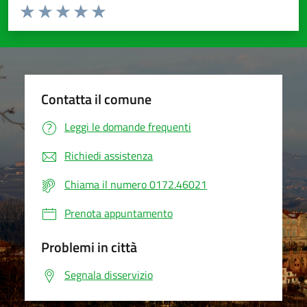
Valuta da 1 a 5 stelle la pagina
Valuta 1 stelle su 5
Valuta 2 stelle su 5
Valuta 3 stelle su 5
Valuta 4 stelle su 5
Valuta 5 stelle su 5
Contatta il comune
Leggi le domande frequenti
Richiedi assistenza
Chiama il numero 0172.46021
Prenota appuntamento
Problemi in città
Segnala disservizio