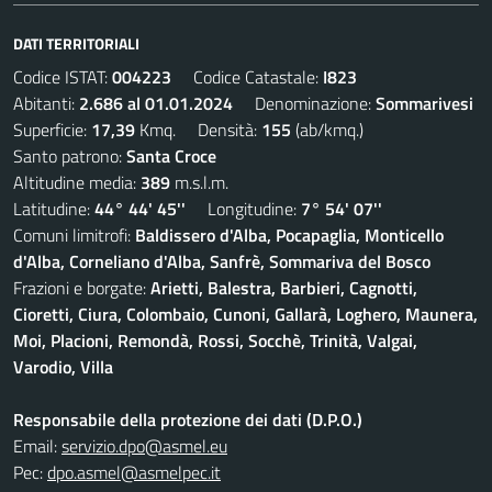
DATI TERRITORIALI
Codice ISTAT:
004223
Codice Catastale:
I823
Abitanti:
2.686 al 01.01.2024
Denominazione:
Sommarivesi
Superficie:
17,39
Kmq. Densità:
155
(ab/kmq.)
Santo patrono:
Santa Croce
Altitudine media:
389
m.s.l.m.
Latitudine:
44° 44' 45''
Longitudine:
7° 54' 07''
Comuni limitrofi:
Baldissero d'Alba, Pocapaglia, Monticello
d'Alba, Corneliano d'Alba, Sanfrè, Sommariva del Bosco
Frazioni e borgate:
Arietti, Balestra, Barbieri, Cagnotti,
Cioretti, Ciura, Colombaio, Cunoni, Gallarà, Loghero, Maunera,
Moi, Placioni, Remondà, Rossi, Socchè, Trinità, Valgai,
Varodio, Villa
Responsabile della protezione dei dati (D.P.O.)
Email:
servizio.dpo@asmel.eu
Pec:
dpo.asmel@asmelpec.it