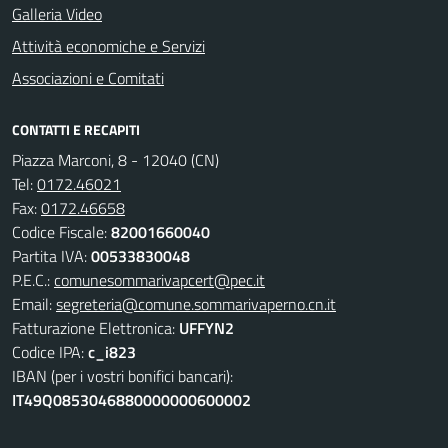
Galleria Video
Attività economiche e Servizi
Associazioni e Comitati
CONTATTI E RECAPITI
Piazza Marconi, 8 - 12040 (CN)
Tel:
0172.46021
Fax:
0172.46658
Codice Fiscale:
82001660040
Partita IVA:
00533830048
P.E.C.:
comunesommarivapcert@pec.it
Email:
segreteria@comune.sommarivaperno.cn.it
Fatturazione Elettronica:
UFFYN2
Codice IPA:
c_i823
IBAN (per i vostri bonifici bancari):
IT49Q0853046880000000600002