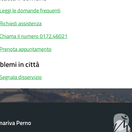
Leggi le domande frequenti
Richiedi assistenza
Chiama il numero 0172.46021
Prenota appuntamento
blemi in città
Segnala disservizio
ariva Perno