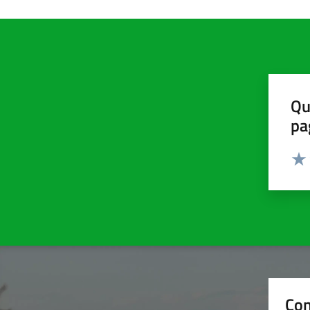
Qu
pa
Valut
Valu
Con