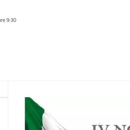
nto
re 9:30