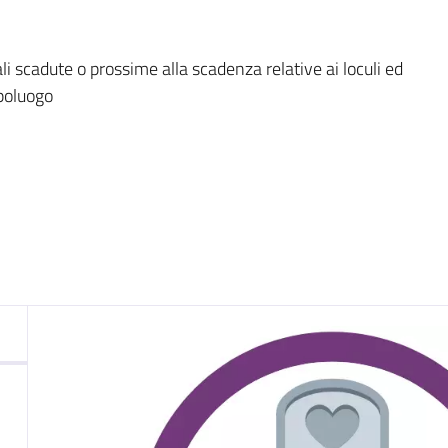
nto
li scadute o prossime alla scadenza relative ai loculi ed
apoluogo