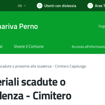
Utenti con dislessia
Aree 
ITA
Lingua attiva:
ariva Perno
Segu
zi
Vivere il Comune
Accesso all'informazi
 scadute o prossime alla scadenza - Cimitero Capoluogo
riali scadute o
denza - Cimitero