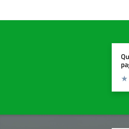
Qu
pa
Valut
Valu