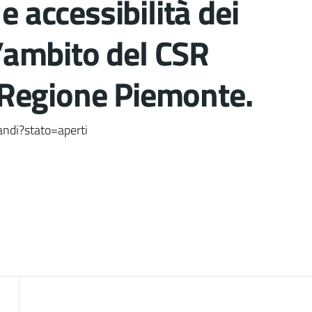
e accessibilità dei
ll’ambito del CSR
Regione Piemonte.
nto
andi?stato=aperti