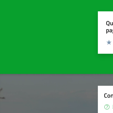
Qu
pa
Valut
Valu
Con