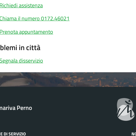
Richiedi assistenza
Chiama il numero 0172.46021
Prenota appuntamento
blemi in città
Segnala disservizio
ariva Perno
E DI SERVIZIO
N