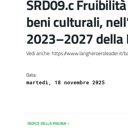
SRD09.c Fruibilità 
beni culturali, ne
2023–2027 della 
Dettagli del docume
Vedi anche: https://www.langheroeroleader.it/b
Data:
martedì, 18 novembre 2025
INDICE DELLA PAGINA