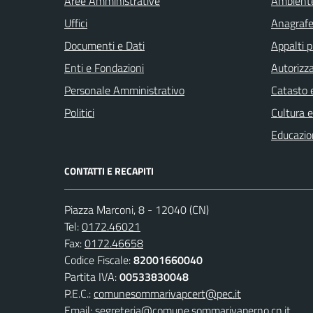
Aree Amministrative
Ambient
Uffici
Anagrafe 
Documenti e Dati
Appalti p
Enti e Fondazioni
Autorizza
Personale Amministrativo
Catasto e
Politici
Cultura 
Educazio
CONTATTI E RECAPITI
Piazza Marconi, 8 - 12040 (CN)
Tel:
0172.46021
Fax:
0172.46658
Codice Fiscale:
82001660040
Partita IVA:
00533830048
P.E.C.:
comunesommarivapcert@pec.it
Email:
segreteria@comune.sommarivaperno.cn.it