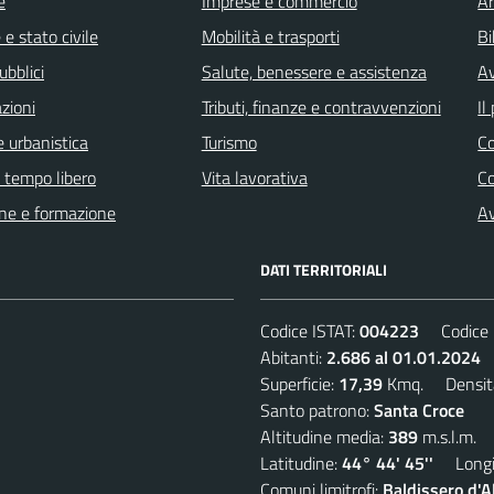
e
Imprese e commercio
Ar
e stato civile
Mobilità e trasporti
Bi
ubblici
Salute, benessere e assistenza
Av
zioni
Tributi, finanze e contravvenzioni
Il
 urbanistica
Turismo
C
e tempo libero
Vita lavorativa
C
ne e formazione
Av
DATI TERRITORIALI
Codice ISTAT:
004223
Codice C
Abitanti:
2.686 al 01.01.2024
D
Superficie:
17,39
Kmq. Densit
Santo patrono:
Santa Croce
Altitudine media:
389
m.s.l.m.
Latitudine:
44° 44' 45''
Longit
Comuni limitrofi:
Baldissero d'A