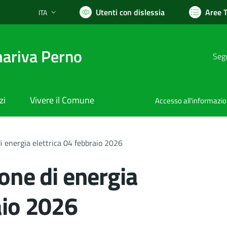
Utenti con dislessia
Aree 
ITA
Lingua attiva:
ariva Perno
Segu
zi
Vivere il Comune
Accesso all'informazi
di energia elettrica 04 febbraio 2026
ione di energia
aio 2026