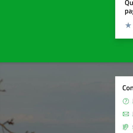
Qu
pa
Valut
Valu
Con