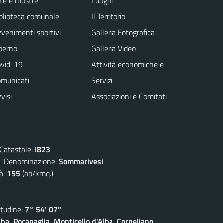
te e mostre
Luoghi
blioteca comunale
Il Territorio
venimenti sportivi
Galleria Fotografica
 perno
Galleria Video
ovid-19
Attività economiche e
omunicati
Servizi
visi
Associazioni e Comitati
atastale:
I823
enominazione:
Sommarivesi
à:
155
(ab/kmq.)
udine:
7° 54' 07''
lba, Pocapaglia, Monticello d'Alba, Corneliano