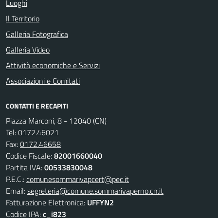
Luoghi
Il Territorio
Galleria Fotografica
Galleria Video
Attività economiche e Servizi
Associazioni e Comitati
CONTATTI E RECAPITI
Piazza Marconi, 8 - 12040 (CN)
Tel:
0172.46021
Fax:
0172.46658
Codice Fiscale:
82001660040
Partita IVA:
00533830048
P.E.C.:
comunesommarivapcert@pec.it
Email:
segreteria@comune.sommarivaperno.cn.it
Fatturazione Elettronica:
UFFYN2
Codice IPA:
c_i823