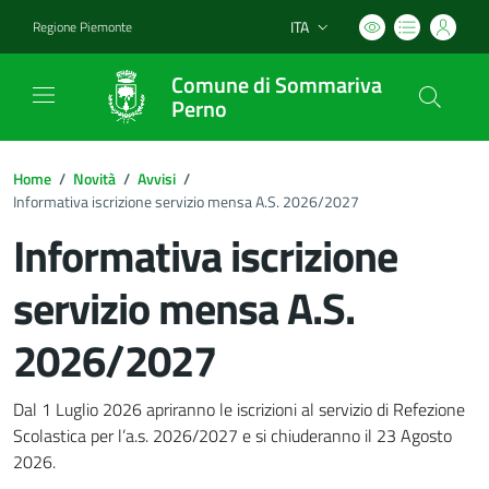
ITA
Regione Piemonte
Lingua attiva:
Comune di Sommariva
Perno
Home
/
Novità
/
Avvisi
/
Informativa iscrizione servizio mensa A.S. 2026/2027
Informativa iscrizione
servizio mensa A.S.
2026/2027
Dettagli del documento
Dal 1 Luglio 2026 apriranno le iscrizioni al servizio di Refezione
Scolastica per l’a.s. 2026/2027 e si chiuderanno il 23 Agosto
2026.