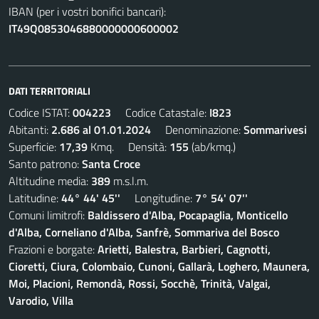
IBAN (per i vostri bonifici bancari):
IT49Q0853046880000000600002
DATI TERRITORIALI
Codice ISTAT:
004223
Codice Catastale:
I823
Abitanti:
2.686 al 01.01.2024
Denominazione:
Sommarivesi
Superficie:
17,39
Kmq. Densità:
155
(ab/kmq.)
Santo patrono:
Santa Croce
Altitudine media:
389
m.s.l.m.
Latitudine:
44° 44' 45''
Longitudine:
7° 54' 07''
Comuni limitrofi:
Baldissero d'Alba, Pocapaglia, Monticello
d'Alba, Corneliano d'Alba, Sanfrè, Sommariva del Bosco
Frazioni e borgate:
Arietti, Balestra, Barbieri, Cagnotti,
Cioretti, Ciura, Colombaio, Cunoni, Gallarà, Loghero, Maunera,
Moi, Placioni, Remondà, Rossi, Socchè, Trinità, Valgai,
Varodio, Villa