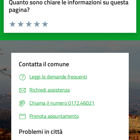
Quanto sono chiare le informazioni su questa
pagina?
Valuta da 1 a 5 stelle la pagina
Valuta 1 stelle su 5
Valuta 2 stelle su 5
Valuta 3 stelle su 5
Valuta 4 stelle su 5
Valuta 5 stelle su 5
Contatta il comune
Leggi le domande frequenti
Richiedi assistenza
Chiama il numero 0172.46021
Prenota appuntamento
Problemi in città