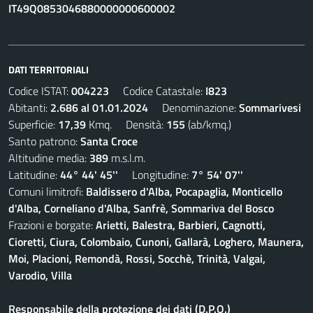
IT49Q0853046880000000600002
DATI TERRITORIALI
Codice ISTAT:
004223
Codice Catastale:
I823
Abitanti:
2.686 al 01.01.2024
Denominazione:
Sommarivesi
Superficie:
17,39
Kmq. Densità:
155
(ab/kmq.)
Santo patrono:
Santa Croce
Altitudine media:
389
m.s.l.m.
Latitudine:
44° 44' 45''
Longitudine:
7° 54' 07''
Comuni limitrofi:
Baldissero d'Alba, Pocapaglia, Monticello
d'Alba, Corneliano d'Alba, Sanfrè, Sommariva del Bosco
Frazioni e borgate:
Arietti, Balestra, Barbieri, Cagnotti,
Cioretti, Ciura, Colombaio, Cunoni, Gallarà, Loghero, Maunera,
Moi, Placioni, Remondà, Rossi, Socchè, Trinità, Valgai,
Varodio, Villa
Responsabile della protezione dei dati (D.P.O.)