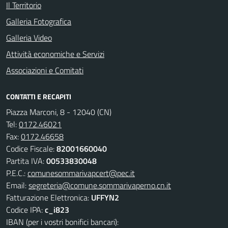
Il Territorio
Galleria Fotografica
Galleria Video
Attività economiche e Servizi
Associazioni e Comitati
CONTATTI E RECAPITI
Piazza Marconi, 8 - 12040 (CN)
Tel:
0172.46021
Fax:
0172.46658
Codice Fiscale:
82001660040
Partita IVA:
00533830048
P.E.C.:
comunesommarivapcert@pec.it
Email:
segreteria@comune.sommarivaperno.cn.it
Fatturazione Elettronica:
UFFYN2
Codice IPA:
c_i823
IBAN (per i vostri bonifici bancari):