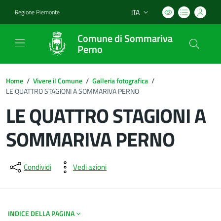
ITA
Regione Piemonte
Lingua attiva:
Comune di Sommariva
Perno
Home
/
Vivere il Comune
/
Galleria fotografica
/
LE QUATTRO STAGIONI A SOMMARIVA PERNO
LE QUATTRO STAGIONI A
SOMMARIVA PERNO
Dettagli del documento
Condividi
Vedi azioni
INDICE DELLA PAGINA