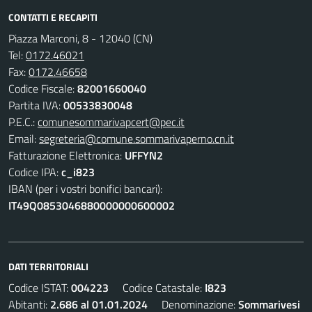
CONTATTI E RECAPITI
Piazza Marconi, 8 - 12040 (CN)
Tel:
0172.46021
Fax:
0172.46658
Codice Fiscale:
82001660040
Partita IVA:
00533830048
P.E.C.:
comunesommarivapcert@pec.it
Email:
segreteria@comune.sommarivaperno.cn.it
Fatturazione Elettronica:
UFFYN2
Codice IPA:
c_i823
IBAN (per i vostri bonifici bancari):
IT49Q0853046880000000600002
DATI TERRITORIALI
Codice ISTAT:
004223
Codice Catastale:
I823
Abitanti:
2.686 al 01.01.2024
Denominazione:
Sommarivesi