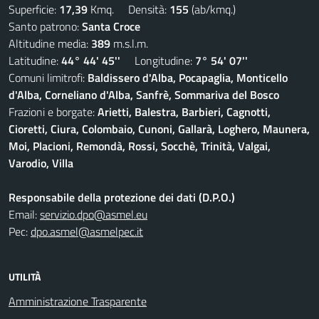
Superficie:
17,39
Kmq. Densità:
155
(ab/kmq.)
Santo patrono:
Santa Croce
Altitudine media:
389
m.s.l.m.
Latitudine:
44° 44' 45''
Longitudine:
7° 54' 07''
Comuni limitrofi:
Baldissero d'Alba, Pocapaglia, Monticello
d'Alba, Corneliano d'Alba, Sanfrè, Sommariva del Bosco
Frazioni e borgate:
Arietti, Balestra, Barbieri, Cagnotti,
Cioretti, Ciura, Colombaio, Cunoni, Gallarà, Loghero, Maunera,
Moi, Placioni, Remondà, Rossi, Socchè, Trinità, Valgai,
Varodio, Villa
Responsabile della protezione dei dati (D.P.O.)
Email:
servizio.dpo@asmel.eu
Pec:
dpo.asmel@asmelpec.it
UTILITÀ
Amministrazione Trasparente