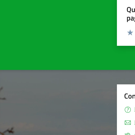
Qu
pa
Valut
Valu
Con