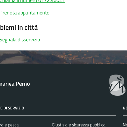
Chiama il numero 0172.46021
Prenota appuntamento
blemi in città
Segnala disservizio
ariva Perno
E DI SERVIZIO
N
ra e pesca
Giustizia e sicurezza pubblica
No