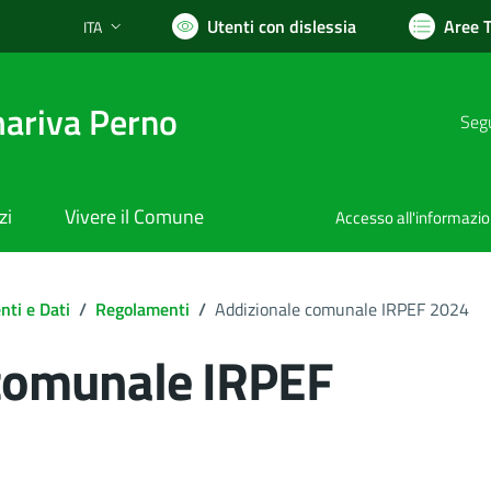
Utenti con dislessia
Aree 
ITA
Lingua attiva:
ariva Perno
Segu
zi
Vivere il Comune
Accesso all'informazi
ti e Dati
/
Regolamenti
/
Addizionale comunale IRPEF 2024
 comunale IRPEF