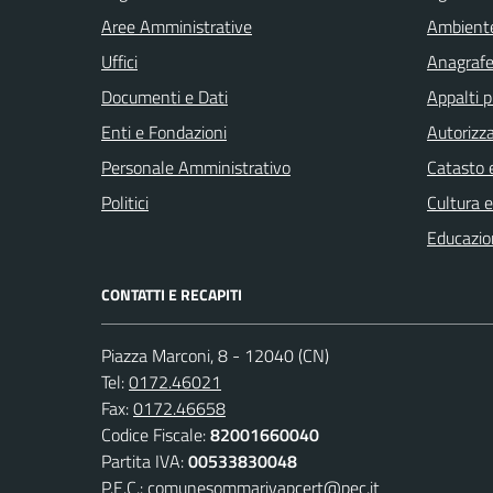
Aree Amministrative
Ambient
Uffici
Anagrafe 
Documenti e Dati
Appalti p
Enti e Fondazioni
Autorizza
Personale Amministrativo
Catasto e
Politici
Cultura 
Educazio
CONTATTI E RECAPITI
Piazza Marconi, 8 - 12040 (CN)
Tel:
0172.46021
Fax:
0172.46658
Codice Fiscale:
82001660040
Partita IVA:
00533830048
P.E.C.:
comunesommarivapcert@pec.it