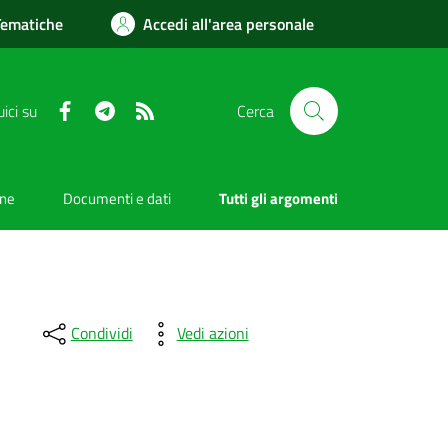
Tematiche
Accedi all'area personale
Facebook
Telegram
RSS
ici su
Cerca
one
Documenti e dati
Tutti gli argomenti
Condividi
Vedi azioni