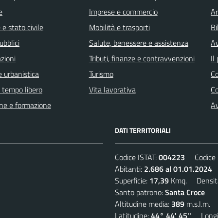
e
Imprese e commercio
Ar
e stato civile
Mobilità e trasporti
Bi
ubblici
Salute, benessere e assistenza
Av
zioni
Tributi, finanze e contravvenzioni
Il
 urbanistica
Turismo
C
e tempo libero
Vita lavorativa
C
ne e formazione
Av
DATI TERRITORIALI
Codice ISTAT:
004223
Codice C
Abitanti:
2.686 al 01.01.2024
D
Superficie:
17,39
Kmq. Densit
Santo patrono:
Santa Croce
Altitudine media:
389
m.s.l.m.
Latitudine:
44° 44' 45''
Longit