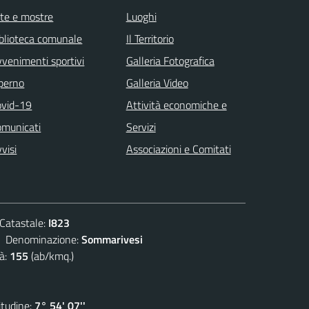
te e mostre
Luoghi
blioteca comunale
Il Territorio
venimenti sportivi
Galleria Fotografica
 perno
Galleria Video
ovid-19
Attività economiche e
omunicati
Servizi
visi
Associazioni e Comitati
atastale:
I823
enominazione:
Sommarivesi
à:
155
(ab/kmq.)
udine:
7° 54' 07''