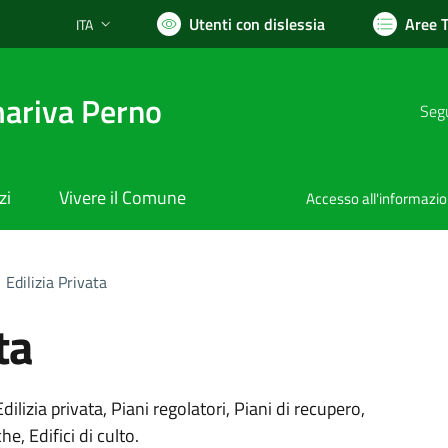
Utenti con dislessia
Aree 
ITA
Lingua attiva:
ariva Perno
Segu
zi
Vivere il Comune
Accesso all'informazi
Edilizia Privata
ta
dilizia privata, Piani regolatori, Piani di recupero,
e, Edifici di culto.