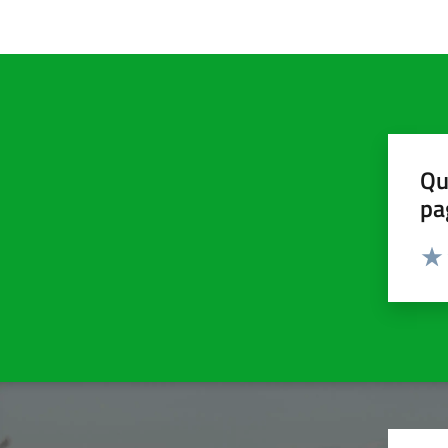
Qu
pa
Valut
Valu