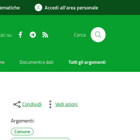
Tematiche
Accedi all'area personale
Facebook
Telegram
RSS
ici su
Cerca
one
Documenti e dati
Tutti gli argomenti
Condividi
Vedi azioni
Argomenti:
Comune