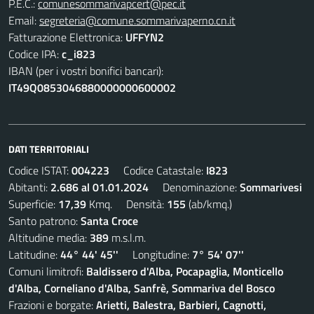
P.E.C.:
comunesommarivapcert@pec.it
Email:
segreteria@comune.sommarivaperno.cn.it
Fatturazione Elettronica:
UFFYN2
Codice IPA:
c_i823
IBAN (per i vostri bonifici bancari):
IT49Q0853046880000000600002
DATI TERRITORIALI
Codice ISTAT:
004223
Codice Catastale:
I823
Abitanti:
2.686 al 01.01.2024
Denominazione:
Sommarivesi
Superficie:
17,39
Kmq. Densità:
155
(ab/kmq.)
Santo patrono:
Santa Croce
Altitudine media:
389
m.s.l.m.
Latitudine:
44° 44' 45''
Longitudine:
7° 54' 07''
Comuni limitrofi:
Baldissero d'Alba, Pocapaglia, Monticello
d'Alba, Corneliano d'Alba, Sanfrè, Sommariva del Bosco
Frazioni e borgate:
Arietti, Balestra, Barbieri, Cagnotti,