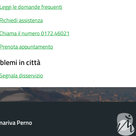
Leggi le domande frequenti
Richiedi assistenza
Chiama il numero 0172.46021
Prenota appuntamento
blemi in città
Segnala disservizio
ariva Perno