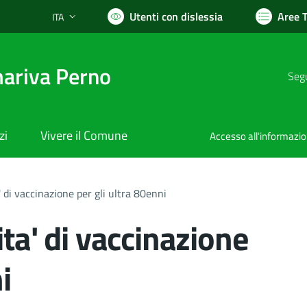
Utenti con dislessia
Aree 
ITA
Lingua attiva:
ariva Perno
Segu
zi
Vivere il Comune
Accesso all'informazi
' di vaccinazione per gli ultra 80enni
ita' di vaccinazione
i