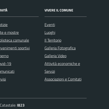
OVITÀ
VIVERE IL COMUNE
tizie
Eventi
te e mostre
Luoghi
blioteca comunale
Il Territorio
venimenti sportivi
Galleria Fotografica
 perno
Galleria Video
ovid-19
Attività economiche e
omunicati
Servizi
visi
Associazioni e Comitati
atastale:
I823