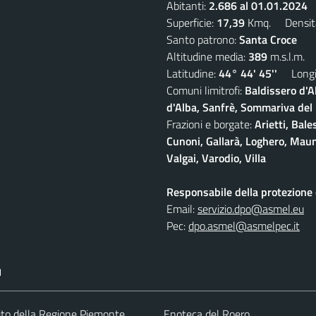
Abitanti:
2.686 al 01.01.2024
D
Superficie:
17,39
Kmq. Densit
Santo patrono:
Santa Croce
Altitudine media:
389
m.s.l.m.
Latitudine:
44° 44' 45''
Longit
Comuni limitrofi:
Baldissero d'A
d'Alba, Sanfrè, Sommariva del
Frazioni e borgate:
Arietti, Bale
Cunoni, Gallarà, Loghero, Maun
Valgai, Varodio, Villa
Responsabile della protezione d
Email:
servizio.dpo@asmel.eu
Pec:
dpo.asmel@asmelpec.it
I
 sito della Regione Piemonte
Enoteca del Roero