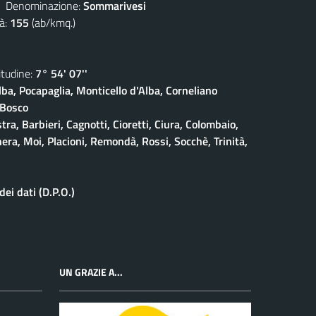
enominazione:
Sommarivesi
à:
155
(ab/kmq.)
udine:
7° 54' 07''
lba, Pocapaglia, Monticello d'Alba, Corneliano
 Bosco
stra, Barbieri, Cagnotti, Cioretti, Ciura, Colombaio,
era, Moi, Placioni, Remondà, Rossi, Socchè, Trinità,
ei dati (D.P.O.)
UN GRAZIE A...