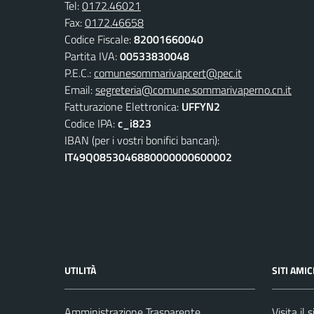
Tel:
0172.46021
Fax:
0172.46658
Codice Fiscale:
82001660040
Partita IVA:
00533830048
P.E.C.:
comunesommarivapcert@pec.it
Email:
segreteria@comune.sommarivaperno.cn.it
Fatturazione Elettronica:
UFFYN2
Codice IPA:
c_i823
IBAN (per i vostri bonifici bancari):
IT49Q0853046880000000600002
UTILITÀ
SITI AMIC
Amministrazione Trasparente
Visita il