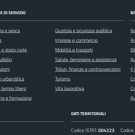
E DI SERVIZIO
N
ra e pesca
Giustizia e sicurezza pubblica
No
e
Imprese e commercio
Ar
e stato civile
Mobilità e trasporti
Bi
ubblici
Salute, benessere e assistenza
Av
zioni
Tributi, finanze e contravvenzioni
Il
 urbanistica
Turismo
C
e tempo libero
Vita lavorativa
C
ne e formazione
Av
DATI TERRITORIALI
Codice ISTAT:
004223
Codice C