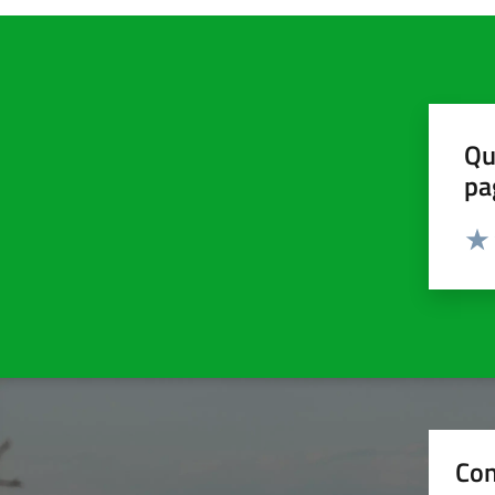
Qu
pa
Valut
Valu
Con