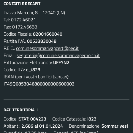
CONTATTI E RECAPITI
Piazza Marconi, 8 - 12040 (CN)
Tel:
0172.46021
Fax:
0172.46658
Codice Fiscale:
82001660040
Partita IVA:
00533830048
P.E.C.:
comunesommarivapcert@pec.it
Email:
segreteria@comune.sommarivaperno.cn.it
Fatturazione Elettronica:
UFFYN2
Codice IPA:
c_i823
IBAN (per i vostri bonifici bancari):
IT49Q0853046880000000600002
DATI TERRITORIALI
Codice ISTAT:
004223
Codice Catastale:
I823
Abitanti:
2.686 al 01.01.2024
Denominazione:
Sommarivesi