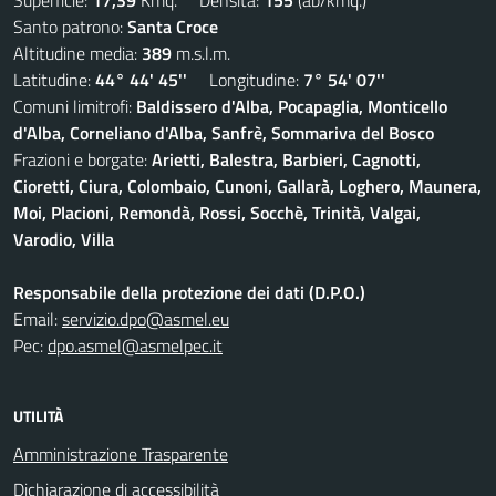
Superficie:
17,39
Kmq. Densità:
155
(ab/kmq.)
Santo patrono:
Santa Croce
Altitudine media:
389
m.s.l.m.
Latitudine:
44° 44' 45''
Longitudine:
7° 54' 07''
Comuni limitrofi:
Baldissero d'Alba, Pocapaglia, Monticello
d'Alba, Corneliano d'Alba, Sanfrè, Sommariva del Bosco
Frazioni e borgate:
Arietti, Balestra, Barbieri, Cagnotti,
Cioretti, Ciura, Colombaio, Cunoni, Gallarà, Loghero, Maunera,
Moi, Placioni, Remondà, Rossi, Socchè, Trinità, Valgai,
Varodio, Villa
Responsabile della protezione dei dati (D.P.O.)
Email:
servizio.dpo@asmel.eu
Pec:
dpo.asmel@asmelpec.it
UTILITÀ
Amministrazione Trasparente
Dichiarazione di accessibilità