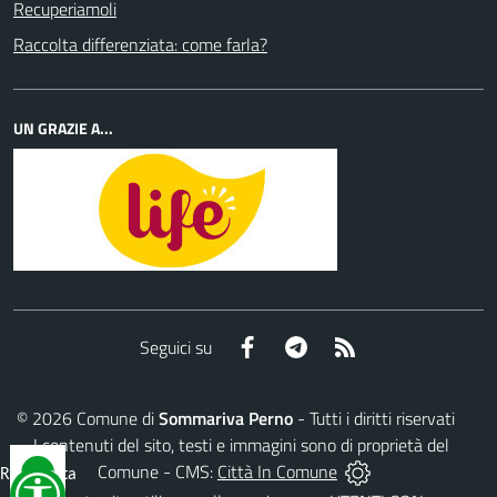
Recuperiamoli
Raccolta differenziata: come farla?
UN GRAZIE A...
Facebook
Telegram
RSS
Seguici su
©
2026
Comune di
Sommariva Perno
- Tutti i diritti riservati
- I contenuti del sito, testi e immagini sono di proprietà del
Comune - CMS:
Città In Comune
Reimposta
tutto